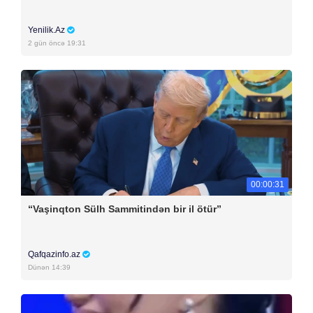
Yenilik.Az
2 gün öncə 19:31
00:00:31
“Vaşinqton Sülh Sammitindən bir il ötür”
Qafqazinfo.az
Dünən 14:39