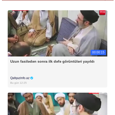
00:00:15
Uzun fasilədən sonra ilk dəfə görüntüləri yayıldı
Qafqazinfo.az
Bu gün 12:25