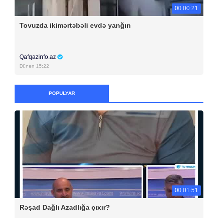
00:00:21
Tovuzda ikimərtəbəli evdə yanğın
Qafqazinfo.az
Dünən 15:22
POPULYAR
00:01:51
Rəşad Dağlı Azadlığa çıxır?