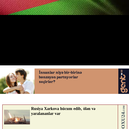
Azərbaycan igidi
03.11.2020
0
AVTOSFERTV
ABUNƏ OL
Nə düşünürsən?