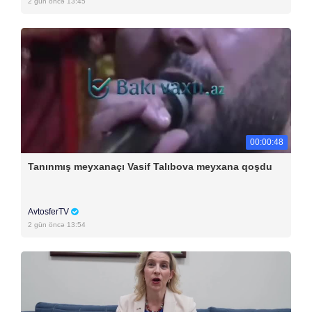
2 gün öncə 13:45
00:00:48
Tanınmış meyxanaçı Vasif Talıbova meyxana qoşdu
AvtosferTV
2 gün öncə 13:54