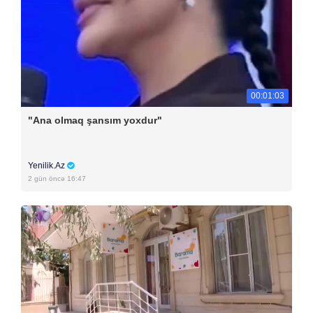
00:01:03
"Ana olmaq şansım yoxdur"
Yenilik.Az
2 gün öncə 16:47