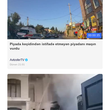
00:00:35
Piyada keçidindən istifadə etməyən piyadanı maşın
vurdu
AvtosferTV
Dünən 21:01