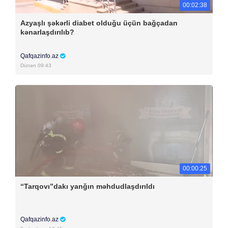
00:02:38
Azyaşlı şəkərli diabet olduğu üçün bağçadan
kənarlaşdırılıb?
Qafqazinfo.az
Dünən 09:43
00:00:25
“Tarqovı”dakı yanğın məhdudlaşdırıldı
Qafqazinfo.az