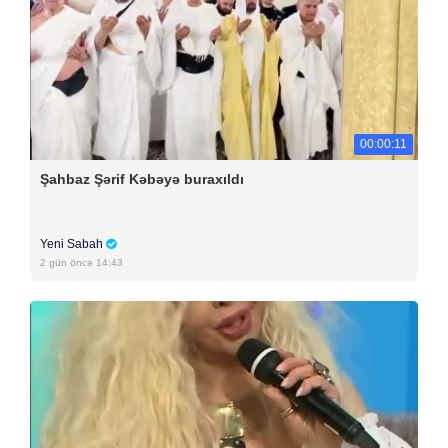
00:00:11
Şahbaz Şərif Kəbəyə buraxıldı
Yeni Sabah
2 gün öncə 14:43