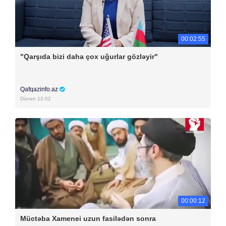
00:02:55
"Qarşıda bizi daha çox uğurlar gözləyir"
Qafqazinfo.az
Dünən 12:02
00:00:12
Müctəba Xamenei uzun fasilədən sonra