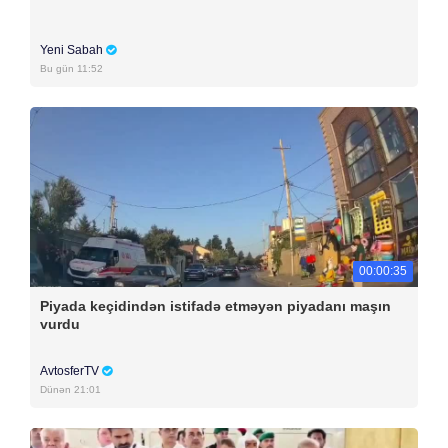
Yeni Sabah
Bu gün 11:52
00:00:35
Piyada keçidindən istifadə etməyən piyadanı maşın
vurdu
AvtosferTV
Dünən 21:01