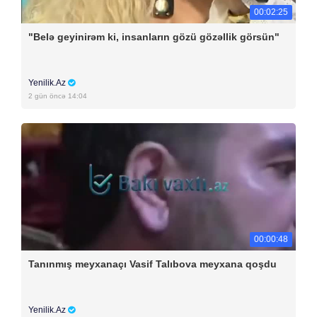
00:02:25
"Belə geyinirəm ki, insanların gözü gözəllik görsün"
Yenilik.Az
2 gün öncə 14:04
00:00:48
Tanınmış meyxanaçı Vasif Talıbova meyxana qoşdu
Yenilik.Az