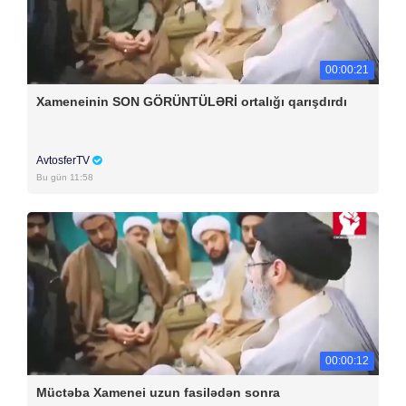
00:00:21
Xameneinin SON GÖRÜNTÜLƏRİ ortalığı qarışdırdı
AvtosferTV
Bu gün 11:58
00:00:12
Müctəba Xamenei uzun fasilədən sonra