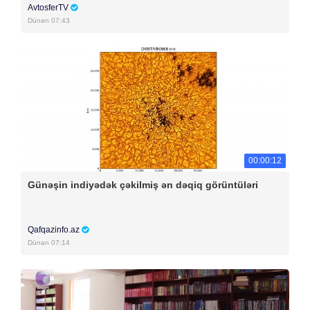
AvtosferTV
Dünən 07:43
00:00:12
Günəşin indiyədək çəkilmiş ən dəqiq görüntüləri
Qafqazinfo.az
Dünən 07:14