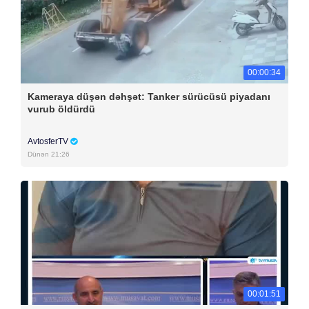
00:00:34
Kameraya düşən dəhşət: Tanker sürücüsü piyadanı
vurub öldürdü
AvtosferTV
Dünən 21:26
00:01:51