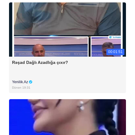
00:01:51
Rəşad Dağlı Azadlığa çıxır?
Yenilik.Az
Dünən 19:31