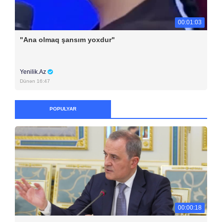
00:01:03
"Ana olmaq şansım yoxdur"
Yenilik.Az
Dünən 16:47
POPULYAR
00:00:18