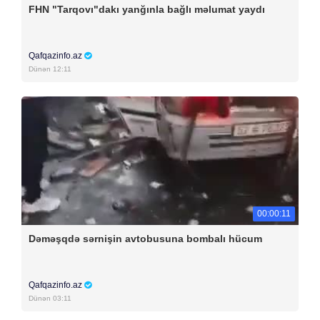
FHN "Tarqovı"dakı yanğınla bağlı məlumat yaydı
Qafqazinfo.az
Dünən 12:11
00:00:11
Dəməşqdə sərnişin avtobusuna bombalı hücum
Qafqazinfo.az
Dünən 03:11