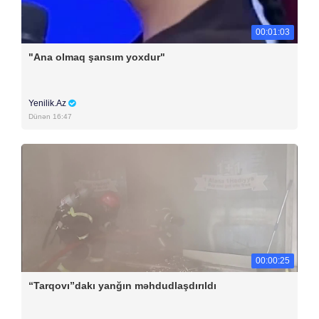
00:01:03
"Ana olmaq şansım yoxdur"
Yenilik.Az
Dünən 16:47
00:00:25
“Tarqovı”dakı yanğın məhdudlaşdırıldı