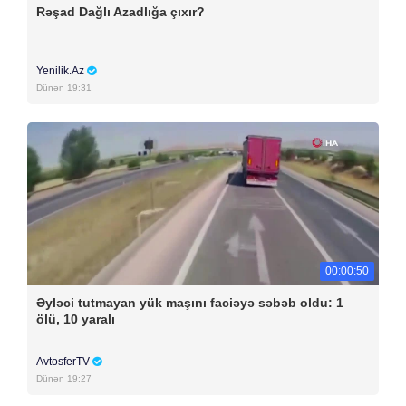
Rəşad Dağlı Azadlığa çıxır?
Yenilik.Az
Dünən 19:31
00:00:50
Əyləci tutmayan yük maşını faciəyə səbəb oldu: 1
ölü, 10 yaralı
AvtosferTV
Dünən 19:27