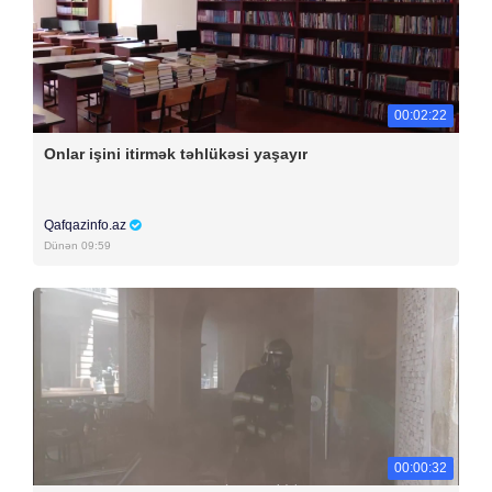
00:02:22
Onlar işini itirmək təhlükəsi yaşayır
Qafqazinfo.az
Dünən 09:59
00:00:32