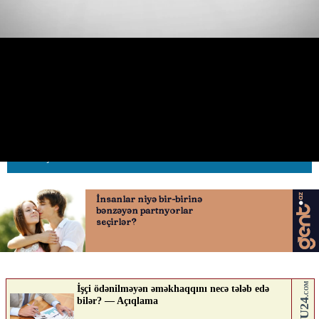
Gölməçəyə girib qəsdən piyadaya
su sıçratdı
08.06.2026
0
AVTOSFERTV
ABUNƏ OL
Nə düşünürsən?