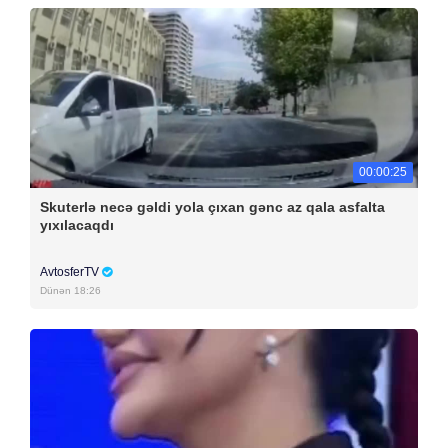
00:00:25
Skuterlə necə gəldi yola çıxan gənc az qala asfalta
yıxılacaqdı
AvtosferTV
Dünən 18:26