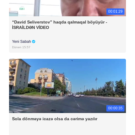
00:01:29
“David Seliverstov” haqda qalmaqal böyüyür -
İSRAİLDƏN VİDEO
Yeni Sabah
Dünən 15:57
00:00:35
Sola dönməyə icazə olsa da cərimə yazılır