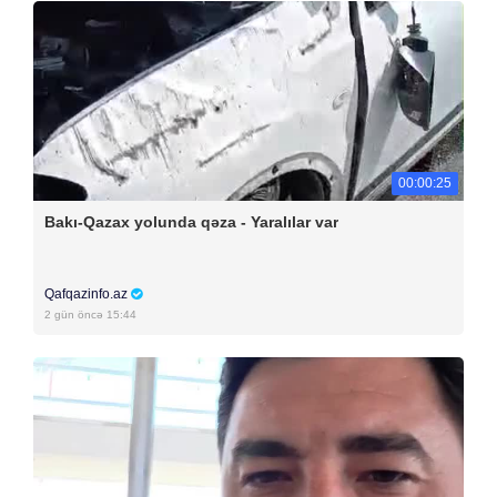
00:00:25
Bakı-Qazax yolunda qəza - Yaralılar var
Qafqazinfo.az
2 gün öncə 15:44