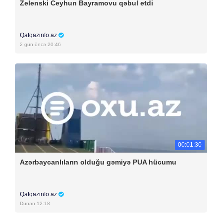
Zelenski Ceyhun Bayramovu qəbul etdi
Qafqazinfo.az
2 gün öncə 20:46
00:01:30
Azərbaycanlıların olduğu gəmiyə PUA hücumu
Qafqazinfo.az
Dünən 12:18