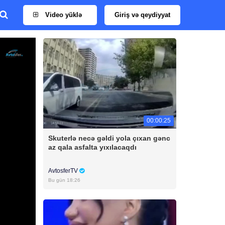
Video yüklə
Giriş və qeydiyyat
00:00:25
Skuterlə necə gəldi yola çıxan gənc
az qala asfalta yıxılacaqdı
AvtosferTV
Bu gün 18:26