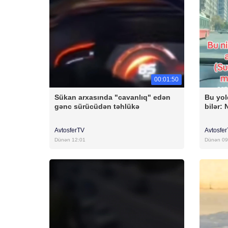
00:01:50
Sükan arxasında "cavanlıq" edən
Bu yol
gənc sürücüdən təhlükə
bilər:
AvtosferTV
Avtosfe
Dünən 12:01
Dünən 09