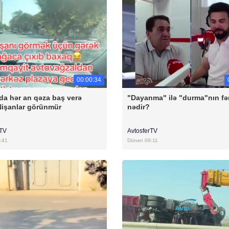
00:00:34
da hər an qəza baş verə
"Dayanma" ilə "durma"nın fə
 Nişanlar görünmür
nədir?
rTV
AvtosferTV
:41
Dünən 09:11