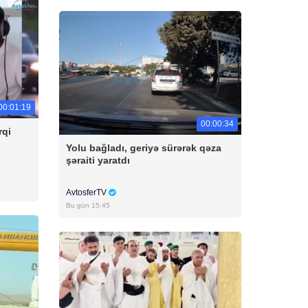
00:01:19
00:00:34
rqi
Yolu bağladı, geriyə sürərək qəza
şəraiti yaratdı
AvtosferTV
Bu gün 15:45