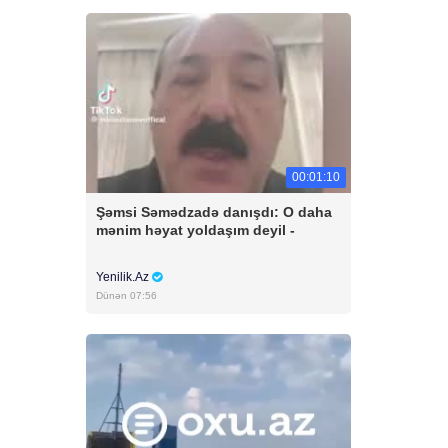
00:01:10
Şəmsi Səmədzadə danışdı: O daha
mənim həyat yoldaşım deyil -
Yenilik.Az
Dünən 07:56