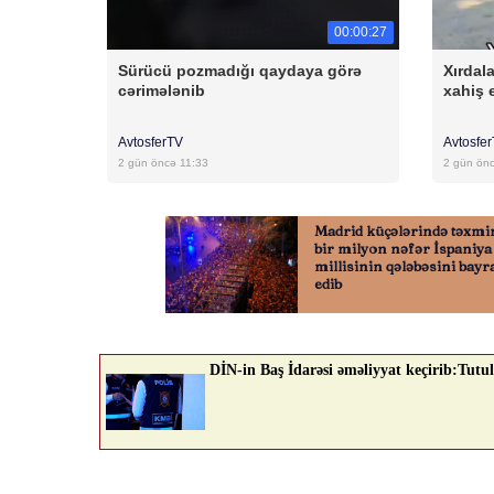
00:00:27
Sürücü pozmadığı qaydaya görə
Xırdal
cərimələnib
xahiş 
AvtosferTV
Avtosfe
2 gün öncə 11:33
2 gün ön