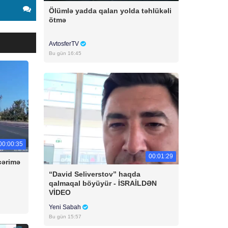
Ölümlə yadda qalan yolda təhlükəli
ötmə
AvtosferTV
Bu gün 16:45
00:00:35
00:01:29
cərimə
“David Seliverstov” haqda
qalmaqal böyüyür - İSRAİLDƏN
VİDEO
Yeni Sabah
Bu gün 15:57