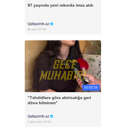
97 yaşında yeni rekorda imza atdı
Qafqazinfo.az
Bu gün 07:54
00:00:56
“Təhdidlərə görə aktrisalığa geri
dönə bilmirəm”
Qafqazinfo.az
2 gün öncə 23:01