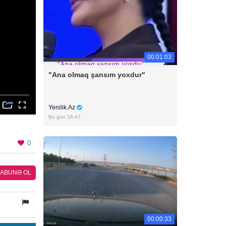
00:01:03
"Ana olmaq şansım yoxdur"
Yenilik.Az
Bu gün 16:47
0
ABUNƏ OL
00:00:33