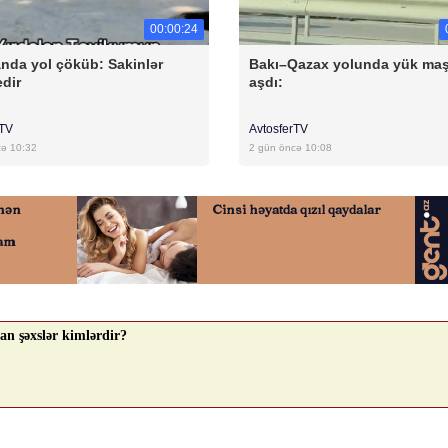
00:00:24
anda yol çöküb: Sakinlər
Bakı–Qazax yolunda yük maş
edir
aşdı:
rTV
AvtosferTV
cə 10:32
2 gün öncə 10:08