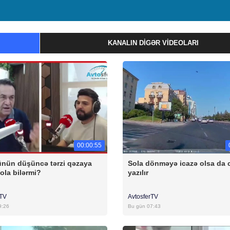
KANALIN DIGƏR VIDEOLARI
00:00:55
nün düşüncə tərzi qəzaya
Sola dönməyə icazə olsa da 
ola bilərmi?
yazılır
rTV
AvtosferTV
9:26
Bu gün 07:43