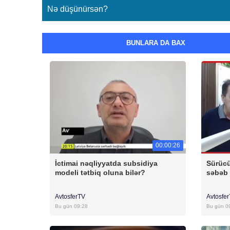
Nə düşünürsən?
BUNLARA DA BAX
00:00:26
İctimai nəqliyyatda subsidiya
Sürücü
modeli tətbiq oluna bilər?
səbəb 
AvtosferTV
Avtosfe
Bu gün 09:28
Bu gün 0