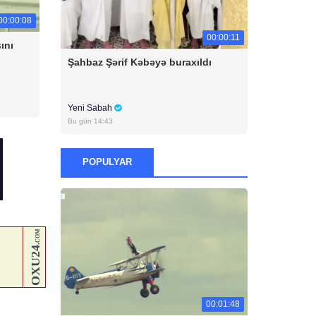
00:00:08
00:00:11
ını
Şahbaz Şərif Kəbəyə buraxıldı
Yeni Sabah
Bu gün 14:43
POPULYAR
00:01:48