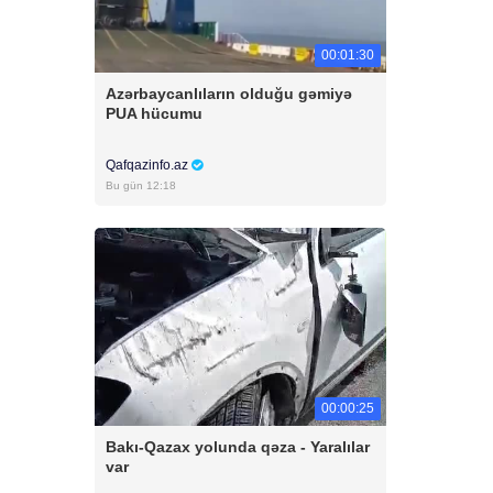
00:01:30
Azərbaycanlıların olduğu gəmiyə
PUA hücumu
Qafqazinfo.az
Bu gün 12:18
00:00:25
Bakı-Qazax yolunda qəza - Yaralılar
var